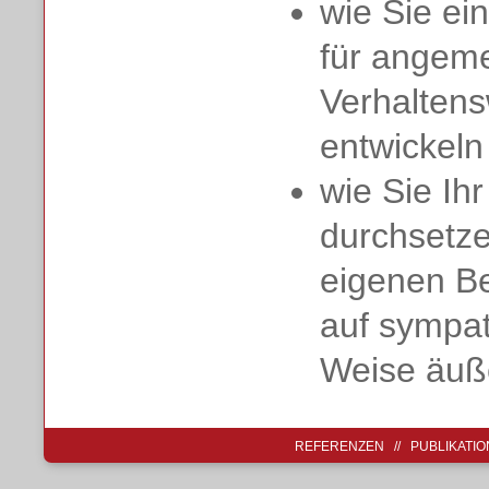
wie Sie ei
für angem
Verhalten
entwickel
wie Sie Ih
durchsetze
eigenen B
auf sympa
Weise äuß
REFERENZEN
//
PUBLIKATI