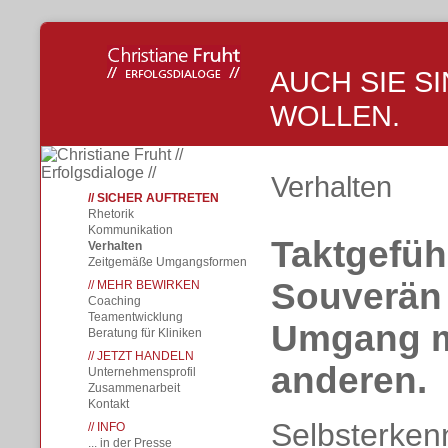
AUCH SIE S
WOLLEN.
Verhalten
SICHER AUFTRETEN
Rhetorik
Kommunikation
Taktgefüh
Verhalten
Zeitgemäße Umgangsformen
Souverän
MEHR BEWIRKEN
Coaching
Teamentwicklung
Umgang m
Beratung für Kliniken
JETZT HANDELN
anderen.
Unternehmensprofil
Zusammenarbeit
Kontakt
Selbsterkenn
INFO
... in der Presse